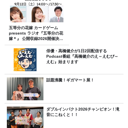
五等分の花嫁 カードゲーム
presents ラジオ『五等分の花
嫁＊』 公開収録2026開催決
定！
俳優・高橋健介が1日2回配信する
Podcast番組『高橋健介のえ～えむぴ～
えむ』始まります
話題沸騰！ギガマート展！
ダブルインパクト2026チャンピオン！滝
音にこねくと！！