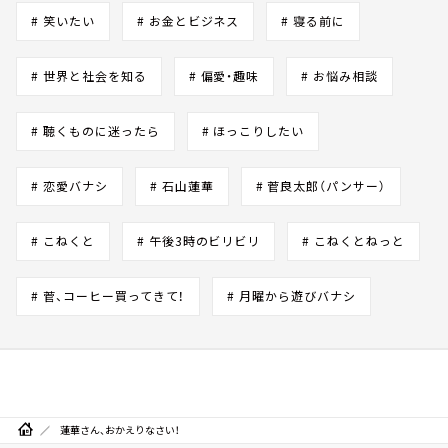
# 笑いたい
# お金とビジネス
# 寝る前に
# 世界と社会を知る
# 偏愛・趣味
# お悩み相談
# 聴くものに迷ったら
# ほっこりしたい
# 恋愛バナシ
# 石山蓮華
# 菅良太郎（パンサー）
# こねくと
# 午後3時のビリビリ
# こねくとねっと
# 菅、コーヒー買ってきて！
# 月曜から遊びバナシ
蓮華さん、おかえりなさい！