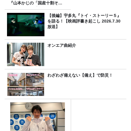
『山本かじの「国産十割そ
ば」』とは？【十割そば10種
食べ比べ】
【後編】宇多丸『トイ・ストーリー５』
を語る！【映画評書き起こし 2026.7.30
放送】
オンエア曲紹介
わざわざ備えない【備え】で防災！