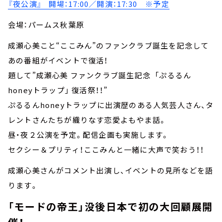
『夜公演』 開場：17:00／開演：17:30 ※予定
会場：パームス秋葉原
成瀬心美こと“ここみん”のファンクラブ誕生を記念して
あの番組がイベントで復活！
題して”成瀬心美 ファンクラブ誕生記念 「ぷるるん
honeyトラップ」 復活祭！！”
ぷるるんhoneyトラップに出演歴のある人気芸人さん、タ
レントさんたちが織りなす恋愛よもやま話。
昼・夜２公演を予定。配信企画も実施します。
セクシー＆プリティ！ここみんと一緒に大声で笑おう！！
成瀬心美さんがコメント出演し、イベントの見所などを語
ります。
「モードの帝王」没後日本で初の大回顧展開