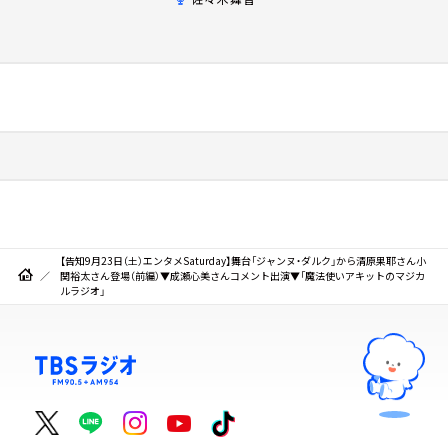
【告知9月23日（土）エンタメSaturday】舞台「ジャンヌ・ダルク」から清原果耶さん小
関裕太さん登場（前編）▼成瀬心美さんコメント出演▼「魔法使いアキットのマジカ
ルラジオ」