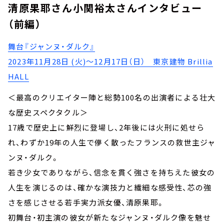
清原果耶さん小関裕太さんインタビュー
（前編）
舞台『ジャンヌ・ダルク』
2023年11月28日 (火)～12月17日（日） 東京建物 Brillia
HALL
＜最高のクリエイター陣と総勢100名の出演者による壮大
な歴史スペクタクル＞
17歳で歴史上に鮮烈に登場し、2年後には火刑に処せら
れ、わずか19年の人生で儚く散ったフランスの救世主ジャ
ンヌ・ダルク。
若き少女でありながら、信念を貫く強さを持ちえた彼女の
人生を演じるのは、確かな演技力と繊細な感受性、芯の強
さを感じさせる若手実力派女優、清原果耶。
初舞台・初主演の彼女が新たなジャンヌ・ダルク像を魅せ