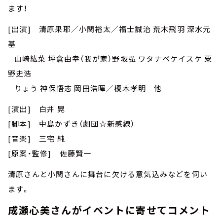
ます！
[出演] 清原果耶／小関裕太／福士誠治 荒木飛羽 深水元
基
山崎紘菜 坪倉由幸（我が家）野坂弘 ワタナベケイスケ 粟
野史浩
りょう 神保悟志 岡田浩暉／榎木孝明 他
[演出] 白井 晃
[脚本] 中島かずき（劇団☆新感線）
[音楽] 三宅 純
[原案・監修] 佐藤賢一
清原さんと小関さんに舞台に欠ける意気込みなどを伺い
ます。
成瀬心美さんがイベントに寄せてコメント