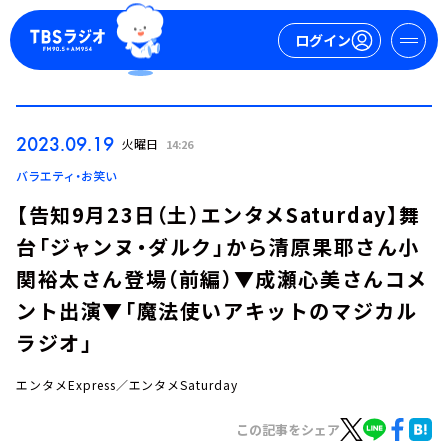
ログイン
マイページ
2023.09.19
火曜日
14:26
新規会員登録
ログイン
バラエティ・お笑い
【告知9月23日（土）エンタメSaturday】舞
台「ジャンヌ・ダルク」から清原果耶さん小
関裕太さん登場（前編）▼成瀬心美さんコメ
ント出演▼「魔法使いアキットのマジカル
ラジオ」
今日の番組表
週間番組表
エンタメExpress／エンタメSaturday
トピックス
この記事をシェア
TBS Podcast