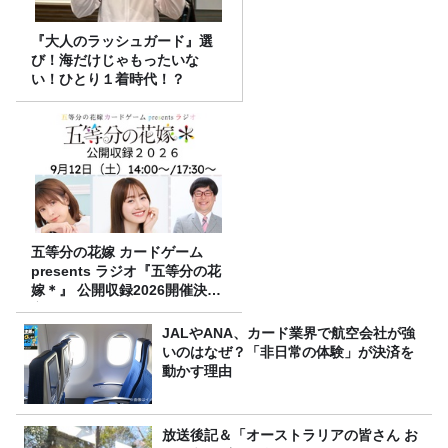
『大人のラッシュガード』選
び！海だけじゃもったいな
い！ひとり１着時代！？
五等分の花嫁 カードゲーム
presents ラジオ『五等分の花
嫁＊』 公開収録2026開催決
定！
JALやANA、カード業界で航空会社が強
いのはなぜ？「非日常の体験」が決済を
動かす理由
放送後記＆「オーストラリアの皆さん お