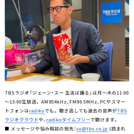
TBSラジオ『ジェーン・スー 生活は踊る』は月～木の11:00
～13:00生放送。 AM954kHz、FM90.5MHz、PCやスマー
トフォンは
radiko
でも。 聴き逃しても過去の音声が
TBS
ラジオクラウド
や、
radikoタイムフリー
で聴けます。
■ メッセージや悩み相談の宛先：
so@tbs.co.jp
(読まれ