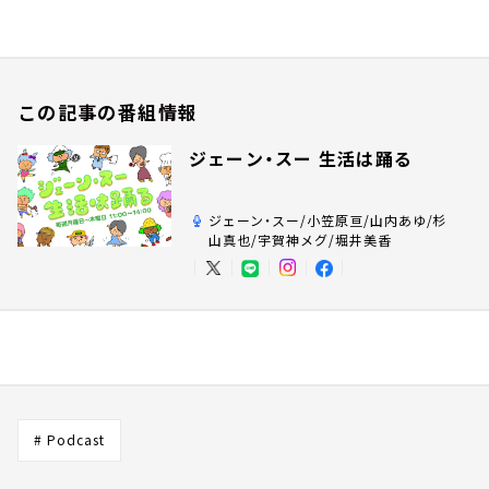
この記事の番組情報
ジェーン・スー 生活は踊る
ジェーン・スー/小笠原亘/山内あゆ/杉
山真也/宇賀神メグ/堀井美香
# Podcast