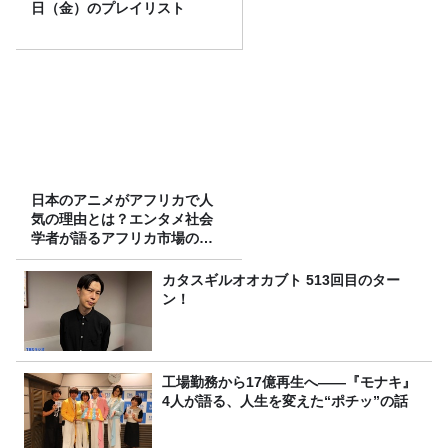
日（金）のプレイリスト
日本のアニメがアフリカで人
気の理由とは？エンタメ社会
学者が語るアフリカ市場のリ
アル
カタスギルオオカブト 513回目のター
ン！
工場勤務から17億再生へ——『モナキ』
4人が語る、人生を変えた“ポチッ”の話