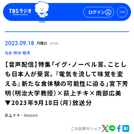
ログイン
マイページ
2023.09.18
月曜日
14:26
新規会員登録
ログイン
社会・政治・経済
【音声配信】特集「イグ・ノーベル賞、ことし
も日本人が受賞。『電気を流して味覚を変
える』新たな食体験の可能性に迫る」宮下芳
明（明治大学教授）×荻上チキ×南部広美
▼2023年9月18日（月）放送分
今日の番組表
週間番組表
荻上チキ・ Session
トピックス
この記事をシェア
TBS Podcast