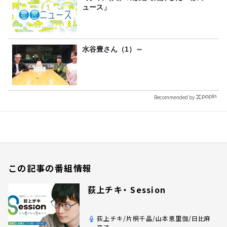
ュース」
水谷豊さん（1）～
Recommended by
この記事の番組情報
荻上チキ・ Session
荻上チキ/片桐千晶/山本恵里伽/日比麻