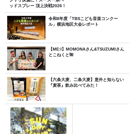
ンヤリ快適に！スースー系ヘ
ッドスプレー 頂上決戦2026！
令和8年度「TBSこども音楽コンクー
ル」横浜地区大会レポート
【ME:I】MOMONAさん&TSUZUMIさん
とこねくと🌺
【六条大麦、二条大麦】意外と知らない
『麦茶』飲み比べてみた！