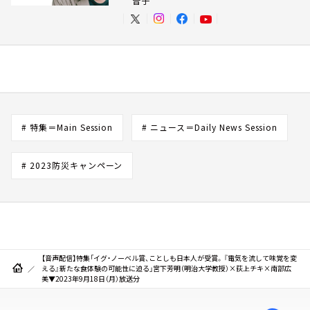
音子
# 特集＝Main Session
# ニュース＝Daily News Session
# 2023防災キャンペーン
【音声配信】特集「イグ・ノーベル賞、ことしも日本人が受賞。『電気を流して味覚を変
える』新たな食体験の可能性に迫る」宮下芳明（明治大学教授）×荻上チキ×南部広
美▼2023年9月18日（月）放送分