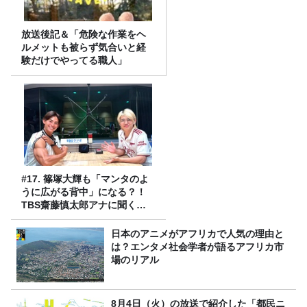
放送後記＆「危険な作業をヘ
ルメットも被らず気合いと経
験だけでやってる職人」
#17. 篠塚大輝も「マンタのよ
うに広がる背中」になる？！
TBS齋藤慎太郎アナに聞くメ
ンズフィジークの魅力！！
日本のアニメがアフリカで人気の理由と
は？エンタメ社会学者が語るアフリカ市
場のリアル
8月4日（火）の放送で紹介した「都民ニ