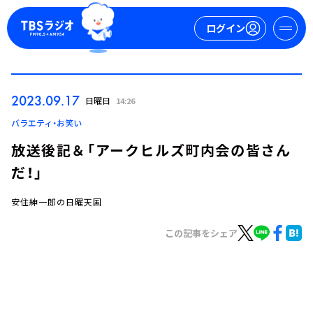
ログイン
マイページ
2023.09.17
日曜日
14:26
新規会員登録
ログイン
バラエティ・お笑い
放送後記＆「アークヒルズ町内会の皆さん
だ！」
安住紳一郎の日曜天国
この記事をシェア
今日の番組表
週間番組表
トピックス
TBS Podcast