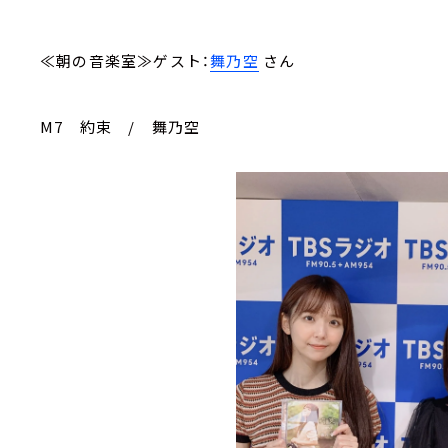
≪朝の音楽室≫ゲスト：
舞乃空
さん
M7 約束 / 舞乃空