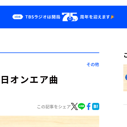
クス
イベント・グッ
ズ
st
YouTube
せ
会社情報
その他
月17日オンエア曲
この記事をシェア