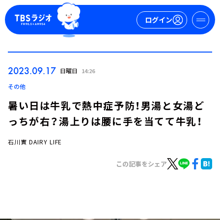
ログイン
マイページ
2023.09.17
日曜日
14:26
新規会員登録
ログイン
その他
暑い日は牛乳で熱中症予防！男湯と女湯ど
っちが右？湯上りは腰に手を当てて牛乳！
石川實 DAIRY LIFE
この記事をシェア
今日の番組表
週間番組表
トピックス
TBS Podcast