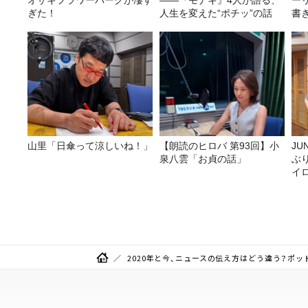
オザキフラワーパークが凄す
——『モナキ』4人が語る、
ー
ぎた！
人生を変えた“ポチッ”の話
書き
送
山里「日傘って涼しいね！」
【朗読のヒロバ 第93回】小
JUNK バナナ
泉八雲「お貞の話」
ぶ
イ
2020年と今、ニュースの伝え方はどう違う？ポッドキ