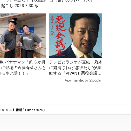
リー５』を語る！【映画評
日（金）のプレイリスト
起こし 2026.7.30 放
】
マン「約３か月
テレビとラジオが直結！乃木
りに登場の近藤春菜さんと
に粛清された“悪役たち”が集
ロモネア話！！」
結する『VIVANT 悪役会議
室』7/26(日)23時スタート！
Recommended by
ャスト番組「Times2020」