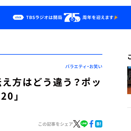
クス
イベント・グッ
ズ
st
YouTube
せ
会社情報
バラエティ・お笑い
の伝え方はどう違う？ポッ
20」
この記事をシェア