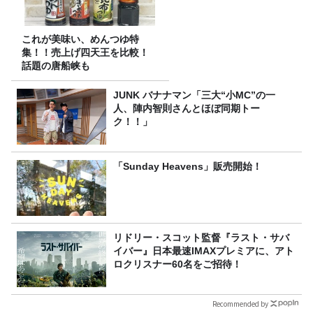
これが美味い、めんつゆ特
集！！売上げ四天王を比較！
話題の唐船峡も
JUNK バナナマン「三大“小MC”の一
人、陣内智則さんとほぼ同期トー
ク！！」
「Sunday Heavens」販売開始！
リドリー・スコット監督『ラスト・サバ
イバー』日本最速IMAXプレミアに、アト
ロクリスナー60名をご招待！
Recommended by