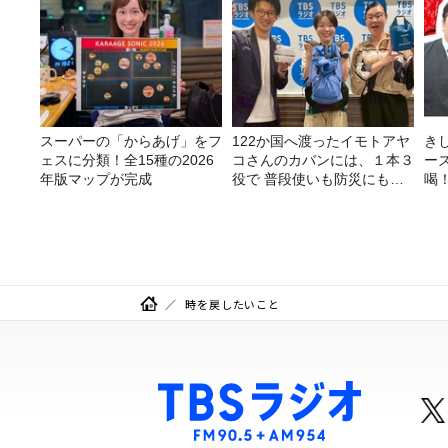
スーパーの「からあげ」をフ
122か国へ渡ったイモトアヤ
き
ェスに分類！全15種の2026
コさんのカバンには、１本３
ー
年版マップが完成
役で 普段使いも防災にもな
喝
る最強の棒が入っていた！
決
時を戻したいこと