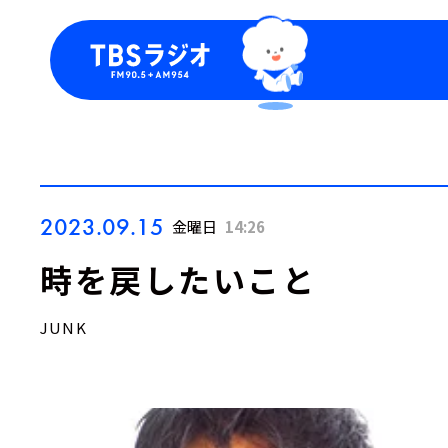
今日の番組表
トピッ
週間番組表
TBS
Podca
お知ら
2023.09.15
金曜日
14:26
時を戻したいこと
JUNK