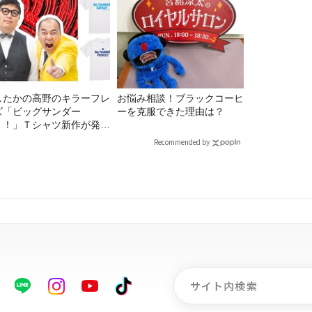
したかの高野のキラーフレ
お悩み相談！ブラックコーヒ
ズ「ビッグサンダー
ーを克服できた理由は？
！！」Ｔシャツ新作が発売
定！
Recommended by