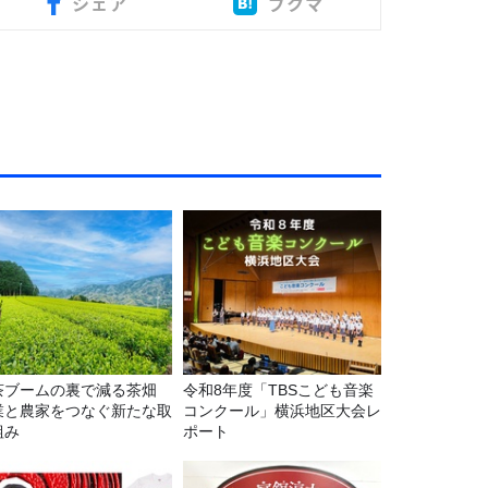
シェア
ブクマ
茶ブームの裏で減る茶畑
令和8年度「TBSこども音楽
業と農家をつなぐ新たな取
コンクール」横浜地区大会レ
組み
ポート