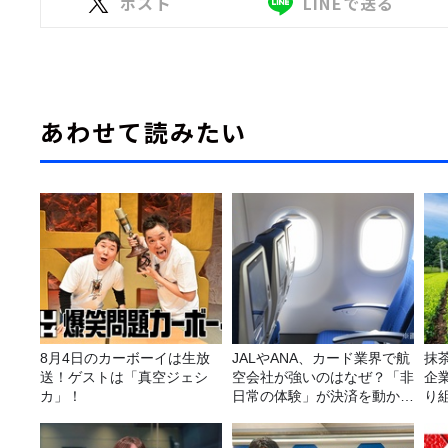
ポスト
LINEで送る
あわせて読みたい
8月4日のカーボーイは生放
JALやANA、カード業界で航
抹
送！ゲストは「真空ジェシ
空会社が強いのはなぜ？「非
企
カ」！
日常の体験」が決済を動かす
り
理由