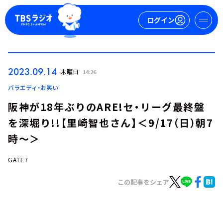
ログイン
マイページ
2023.09.14
木曜日
14:26
新規会員登録
ログイン
バラエティ・お笑い
阪神が18年ぶりのARE!セ・リーグ最終盤
を深堀り!!【里崎智也さん】＜9/17（日）朝7
時～＞
GATE7
今日の番組表
この記事をシェア
週間番組表
トピックス
TBS Podcast