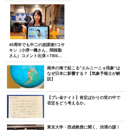
45周年でも中二の放課後‼コサ
キン（小堺一機さん、関根勤
さん）コメント出演＜TBSラ
ジオ番組審議会からのご報告
＞
南米の海で起こる”エルニーニョ現象”は
なぜ日本に影響する？【気象予報士が解
説】
【プレ金ナイト】肯定ばかりの世の中で
否定をどう考えるか。
東京大学・西成教授に聞く、渋滞の謎！