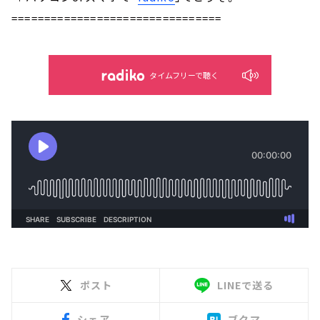
================================
タイムフリーで聴く
ポスト
LINEで送る
シェア
ブクマ