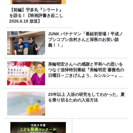
【前編】宇多丸『シラート』
を語る！【映画評書き起こし
2026.6.18 放送】
JUNK バナナマン「番組初登場！平成ノ
ブシコブシ吉村さんと深夜のお笑い談
義！！」
美輪明宏さんへの感謝と平和への思いを
つなぐ追悼特別番組『美輪明宏 薔薇色の
日曜日～ごきげんよう、ルンルン～』
8/9（日）16時放送
25年以上 入浴の研究をしてわかった、夏
を乗り切るための入浴方法