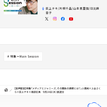
荻上チキ/片桐千晶/山本恵里伽/日比麻
音子
# 特集＝Main Session
【音声配信】特集「メディアとジャニーズ、その関係の課題とは？」小黒純×上谷さく
ら×荻上チキ×南部広美 9月14日（木）放送分