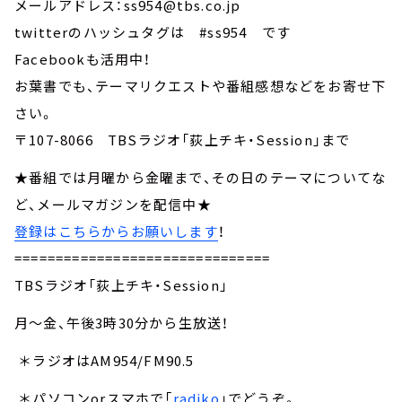
メールアドレス：ss954@tbs.co.jp
twitterのハッシュタグは #ss954 です
Facebookも活用中！
お葉書でも、テーマリクエストや番組感想などをお寄せ下
さい。
〒107-8066 TBSラジオ「荻上チキ・Session」まで
★番組では月曜から金曜まで、その日のテーマについてな
ど、メールマガジンを配信中★
登録はこちらからお願いします
！
===============================
TBSラジオ「荻上チキ・Session」
月～金、午後3時30分から生放送！
＊ラジオはAM954/FM90.5
＊パソコンorスマホで「
radiko
」でどうぞ。