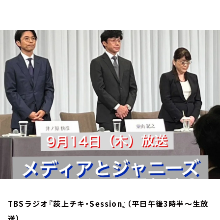
お知らせ
イベント・グッズ
YouTube
会社情報
TBSラジオ『荻上チキ・Session』（平日午後3時半～生放
送）