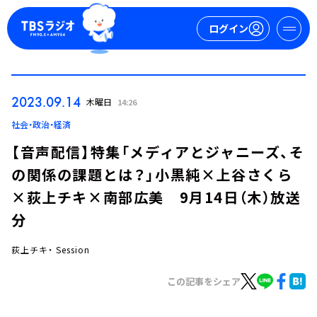
ログイン
マイページ
2023.09.14
木曜日
14:26
新規会員登録
ログイン
社会・政治・経済
【音声配信】特集「メディアとジャニーズ、そ
の関係の課題とは？」小黒純×上谷さくら
×荻上チキ×南部広美 9月14日（木）放送
分
荻上チキ・ Session
今日の番組表
週間番組表
この記事をシェア
トピックス
TBS Podcast