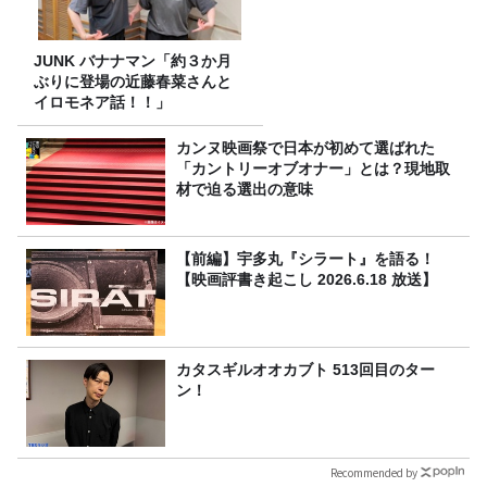
JUNK バナナマン「約３か月
ぶりに登場の近藤春菜さんと
イロモネア話！！」
カンヌ映画祭で日本が初めて選ばれた
「カントリーオブオナー」とは？現地取
材で迫る選出の意味
【前編】宇多丸『シラート』を語る！
【映画評書き起こし 2026.6.18 放送】
カタスギルオオカブト 513回目のター
ン！
Recommended by