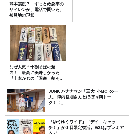
熊本震度７「ずっと救急車の
サイレンが」電話で聞いた、
被災地の現状
なぜ人気？十割そばの魅
力！ 最高に美味しかった
『山本かじの「国産十割そ
ば」』とは？【十割そば10種
食べ比べ】
JUNK バナナマン「三大“小MC”の一
人、陣内智則さんとほぼ同期トー
ク！！」
『ゆうゆうワイド』『デイ・キャッ
チ！』が１日限定復活。9/21はプレミア
ムデー