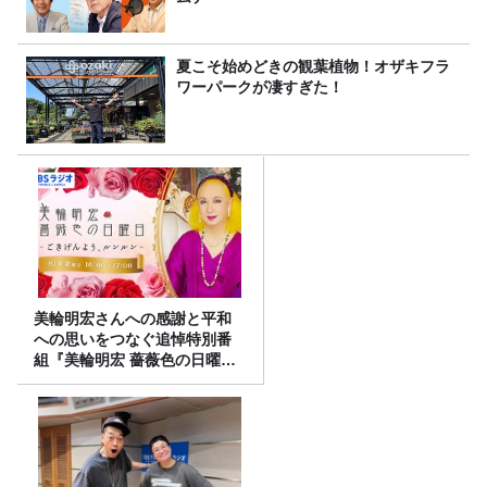
夏こそ始めどきの観葉植物！オザキフラ
ワーパークが凄すぎた！
美輪明宏さんへの感謝と平和
への思いをつなぐ追悼特別番
組『美輪明宏 薔薇色の日曜日
～ごきげんよう、ルンルン
～』8/9（日）16時放送