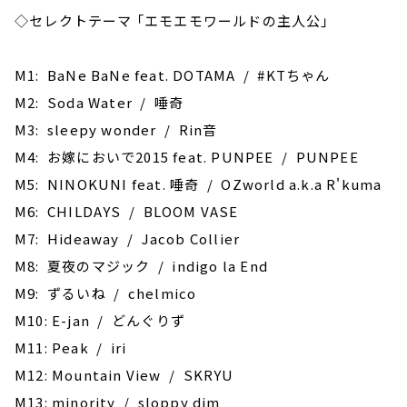
◇セレクトテーマ 「エモエモワールドの主人公」
M1: BaNe BaNe feat. DOTAMA / #KTちゃん
M2: Soda Water / 唾奇
M3: sleepy wonder / Rin音
M4: お嫁においで2015 feat. PUNPEE / PUNPEE
M5: NINOKUNI feat. 唾奇 / OZworld a.k.a R'kuma
M6: CHILDAYS / BLOOM VASE
M7: Hideaway / Jacob Collier
M8: 夏夜のマジック / indigo la End
M9: ずるいね / chelmico
M10: E-jan / どんぐりず
M11: Peak / iri
M12: Mountain View / SKRYU
M13: minority / sloppy dim