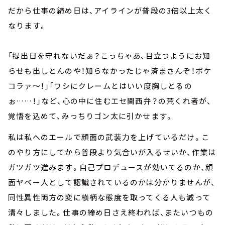
だから仕事の締め日は、アイラインが普段の3倍以上太く
なります。
「提出日を守れないだぁ？こっちゃあ、目立つようにお知
らせも出しとんのや！知らなかったじゃ済まさんぞ！ボケ
コラァ～！」「ワシにクレームとはいい度胸しとるの
ぉ……！」など、心の中に住むエセ関西弁？の荒くれ者が、
覚悟を込めて、みっちりゴン太に引かせます。
私は私へのエールで顔面の武装力を上げているだけ。こ
のやり方にしてから普段より気合いが入るせいか、作業は
ガツガツ進みます。自己プロデュースが効いてるのか、顔
面ヤベー人として認識されているのかは分かりませんが、
同性異性両方の変に横柄な態度を取ってくる人も減って
清々しました。仕事の締め日さえ終われば、またいつもの