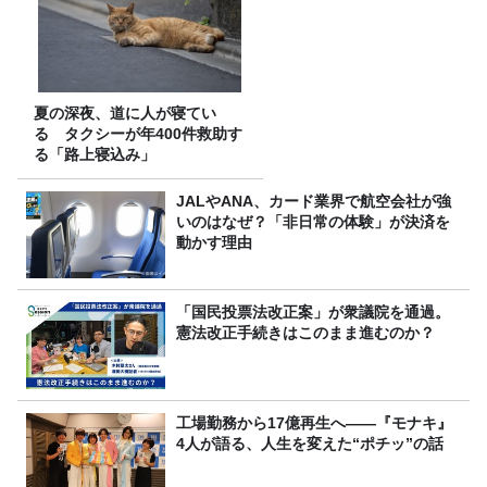
夏の深夜、道に人が寝てい
る タクシーが年400件救助す
る「路上寝込み」
JALやANA、カード業界で航空会社が強
いのはなぜ？「非日常の体験」が決済を
動かす理由
「国民投票法改正案」が衆議院を通過。
憲法改正手続きはこのまま進むのか？
工場勤務から17億再生へ——『モナキ』
4人が語る、人生を変えた“ポチッ”の話