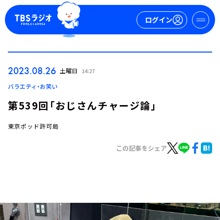
ログイン
マイページ
2023.08.26
土曜日
14:27
新規会員登録
ログイン
バラエティ・お笑い
第539回「おじさんチャージ論」
東京ポッド許可局
この記事をシェア
今日の番組表
週間番組表
トピックス
TBS Podcast