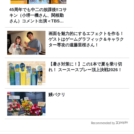
45周年でも中二の放課後‼コサ
キン（小堺一機さん、関根勤
さん）コメント出演＜TBSラ
ジオ番組審議会からのご報告
＞
画面を魅力的にするエフェクトを作る！
ゲストはゲームグラフィック＆キャラク
ター専攻の遠藤里桜さん！
【暑さ対策に！】この1本で夏を乗り切
れ！ スースースプレー頂上決戦2026！
鰻パクリ
Recommended by