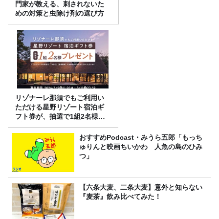
門家が教える、刺されないた
めの対策と虫除け剤の選び方
リゾナーレ那須でもご利用い
ただける星野リゾート宿泊ギ
フト券が、抽選で1組2名様に
プレゼント！
おすすめPodcast・みうら五郎「もっち
ゅりんと映画ちいかわ 人魚の島のひみ
つ」
【六条大麦、二条大麦】意外と知らない
『麦茶』飲み比べてみた！