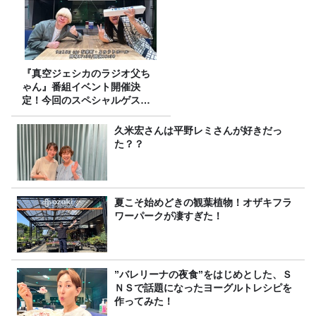
『真空ジェシカのラジオ父ち
ゃん』番組イベント開催決
定！今回のスペシャルゲスト
は、タカアンドトシ！
久米宏さんは平野レミさんが好きだっ
た？？
夏こそ始めどきの観葉植物！オザキフラ
ワーパークが凄すぎた！
”バレリーナの夜食”をはじめとした、Ｓ
ＮＳで話題になったヨーグルトレシピを
作ってみた！