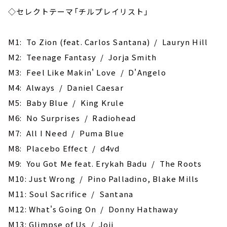
◇セレクトテーマ「チルプレイリスト」
M1: To Zion (feat. Carlos Santana) / Lauryn Hill
M2: Teenage Fantasy / Jorja Smith
M3: Feel Like Makin' Love / D'Angelo
M4: Always / Daniel Caesar
M5: Baby Blue / King Krule
M6: No Surprises / Radiohead
M7: All I Need / Puma Blue
M8: Placebo Effect / d4vd
M9: You Got Me feat. Erykah Badu / The Roots
M10: Just Wrong / Pino Palladino, Blake Mills
M11: Soul Sacrifice / Santana
M12: What's Going On / Donny Hathaway
M13: Glimpse of Us / Joji