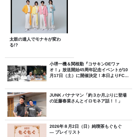
太鼓の達人でモナキが変わ
る!?
小堺一機＆関根勤『コサキンDEワァ
オ！』放送開始45周年記念イベントが10
月17日（土）に開催決定！本日よりFC先
行受付スタート！
JUNK バナナマン「約３か月ぶりに登場
の近藤春菜さんとイロモネア話！！」
2026年８月2日（日）純喫茶もぐもぐ
― プレイリスト