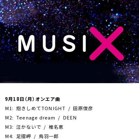
お知らせ
イベント・グッズ
YouTube
会社情報
9月18日（月）オンエア曲
M1: 抱きしめてTONIGHT / 田原俊彦
M2: Teenage dream / DEEN
M3: 泣かないで / 椎名恵
M4: 足摺岬 / 鳥羽一郎