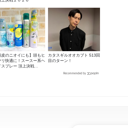
頂上決戦２０２６
頭皮のニオイにも】頭もヒ
カタスギルオオカブト 513回
ヤリ快適に！スースー系ヘ
目のターン！
ドスプレー 頂上決戦
26！
Recommended by