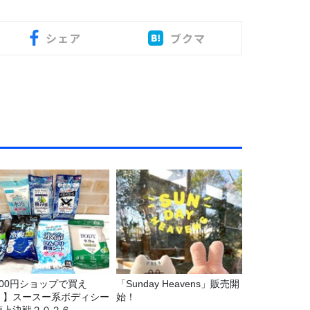
シェア
ブクマ
100円ショップで買え
「Sunday Heavens」販売開
！】スースー系ボディシー
始！