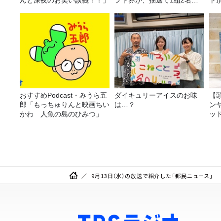
んと深夜のお笑い談義！！」
フト券が、抽選で1組2名様
ト
にプレゼント！
おすすめPodcast・みうら五
ダイキュリーアイスのお味
【
郎「もっちゅりんと映画ちい
は…？
ン
かわ 人魚の島のひみつ」
ッ
20
9月13日（水）の放送で紹介した「都民ニュース」