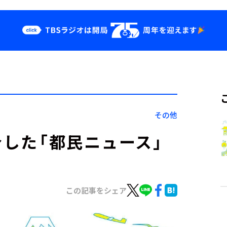
クス
イベント・グッ
ズ
st
YouTube
せ
会社情報
その他
介した「都民ニュース」
この記事をシェア