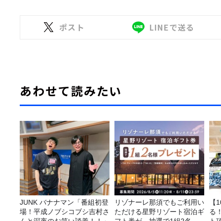
ポスト
LINEで送る
あわせて読みたい
JUNK バナナマン「番組初登
リゾナーレ那須でもご利用い
【
場！平成ノブシコブシ吉村さ
ただける星野リゾート宿泊ギ
る