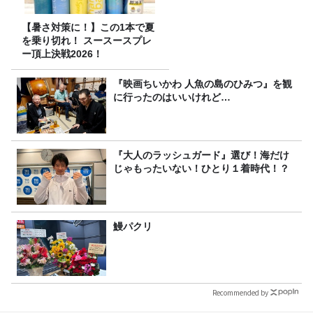
【暑さ対策に！】この1本で夏
を乗り切れ！ スースースプレ
ー頂上決戦2026！
『映画ちいかわ 人魚の島のひみつ』を観
に行ったのはいいけれど…
『大人のラッシュガード』選び！海だけ
じゃもったいない！ひとり１着時代！？
鰻パクリ
Recommended by