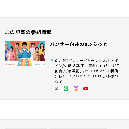
この記事の番組情報
パンサー向井の#ふらっと
向井慧（パンサー）/ヤーレンズ/ヒャダ
イン/佐藤栞里/田中直樹（ココリコ）/三
田寛子/横澤夏子/ヒロユキMc-Ⅱ/関町
知弘（ライス）/どんぐりたけし/林家つ
る子