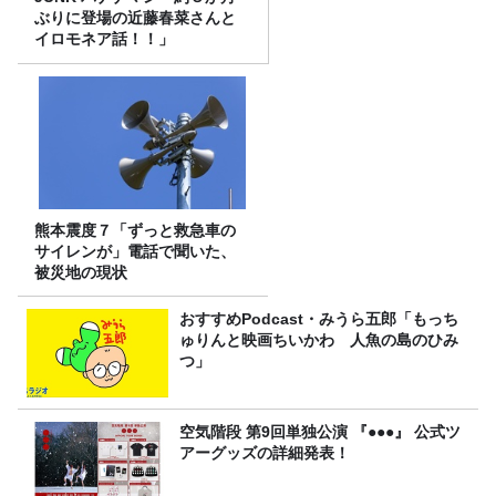
ぶりに登場の近藤春菜さんと
イロモネア話！！」
熊本震度７「ずっと救急車の
サイレンが」電話で聞いた、
被災地の現状
おすすめPodcast・みうら五郎「もっち
ゅりんと映画ちいかわ 人魚の島のひみ
つ」
空気階段 第9回単独公演 『●●●』 公式ツ
アーグッズの詳細発表！