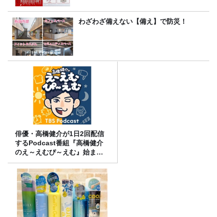
わざわざ備えない【備え】で防災！
俳優・高橋健介が1日2回配信
するPodcast番組『高橋健介
のえ～えむぴ～えむ』始まり
ます