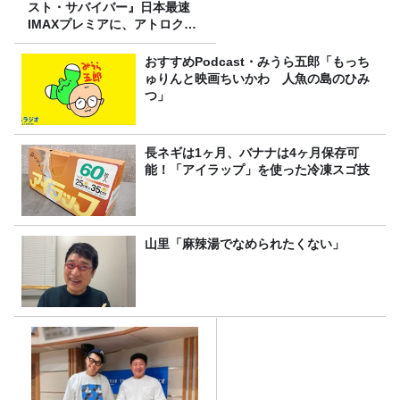
スト・サバイバー』日本最速
IMAXプレミアに、アトロクリ
スナー60名をご招待！
おすすめPodcast・みうら五郎「もっち
ゅりんと映画ちいかわ 人魚の島のひみ
つ」
長ネギは1ヶ月、バナナは4ヶ月保存可
能！「アイラップ」を使った冷凍スゴ技
山里「麻辣湯でなめられたくない」