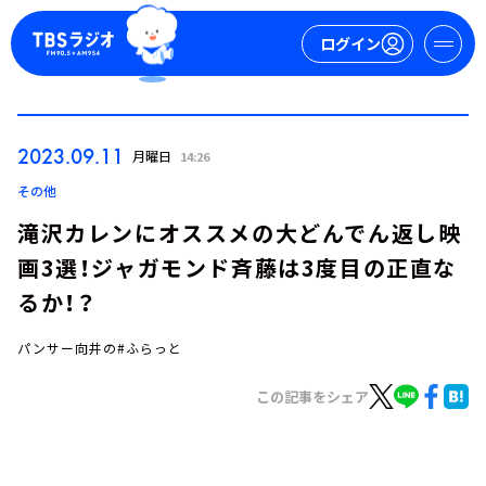
ログイン
マイページ
2023.09.11
月曜日
14:26
新規会員登録
ログイン
その他
滝沢カレンにオススメの大どんでん返し映
画3選！ジャガモンド斉藤は3度目の正直な
るか！？
パンサー向井の#ふらっと
今日の番組表
この記事をシェア
週間番組表
トピックス
TBS Podcast