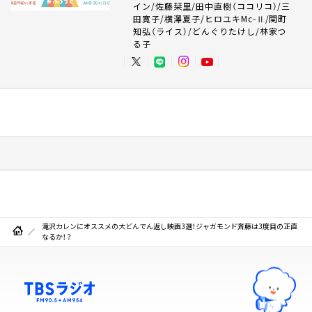
イン/佐藤栞里/田中直樹（ココリコ）/三
田寛子/横澤夏子/ヒロユキMc-Ⅱ/関町
知弘（ライス）/どんぐりたけし/林家つ
る子
滝沢カレンにオススメの大どんでん返し映画3選！ジャガモンド斉藤は3度目の正直
なるか！？