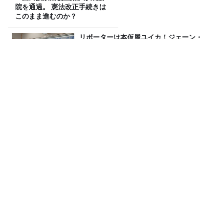
院を通過。 憲法改正手続きは
このまま進むのか？
リポーターは本仮屋ユイカ！ジェーン・
スーがスイカ割りに挑む‼【#278放送後
記】
8月4日のカーボーイは生放送！ゲストは
「真空ジェシカ」！
【募集要項】真夏の大喜利甲子園2026
水曜JUNK山里亮太の不毛な議論
Recommended by