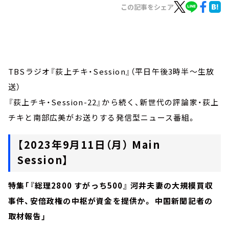
お知らせ
この記事をシェア
イベント・グッズ
YouTube
会社情報
TBSラジオ『荻上チキ・Session』（平日午後3時半～生放
送）
『荻上チキ・Session-22』から続く、新世代の評論家・荻上
チキと南部広美がお送りする発信型ニュース番組。
【2023年9月11日（月） Main
Session】
特集「『総理2800 すがっち500』 河井夫妻の大規模買収
事件、安倍政権の中枢が資金を提供か。 中国新聞記者の
取材報告」