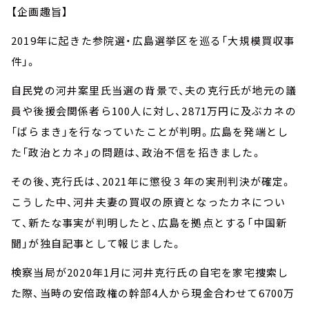
【企画趣旨】
2019年に起きた参院選・広島選挙区を巡る「大規模買収事
件」。
自民党の河井案里氏当選の背景で、夫の克行氏が地元の議
員や後援会関係者ら100人に対し、2871万円に及ぶカネの
「ばらまき」を行なっていたことが判明。広島を発端とし
た「政治とカネ」の問題は、政治不信を招きました。
その後、克行氏は、2021年に懲役３年の実刑判決が確定。
こうした中、河井夫妻の買収の原資となったカネについ
て、新たな事実が判明したと、広島を拠点とする「中国新
聞」が独自記事として報じました。
検察当局が2020年1月に河井克行氏の自宅を家宅捜索し
た際、当時の安倍政権の幹部4人から現金合わせて6700万