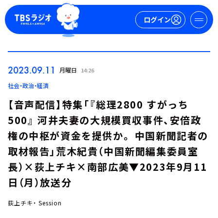
ログイン
マイページ
2023.09.11
月曜日
14:26
新規会員登録
ログイン
社会・政治・経済
【音声配信】特集「『総理2800 すがっち
500』 河井夫妻の大規模買収事件、安倍政
権の中枢が資金を提供か。 中国新聞記者の
取材報告」荒木紀貴（中国新聞編集委員室
長）×荻上チキ×南部広美▼2023年9月11
今日の番組表
日（月）放送分
週間番組表
トピックス
荻上チキ・ Session
TBS Podcast