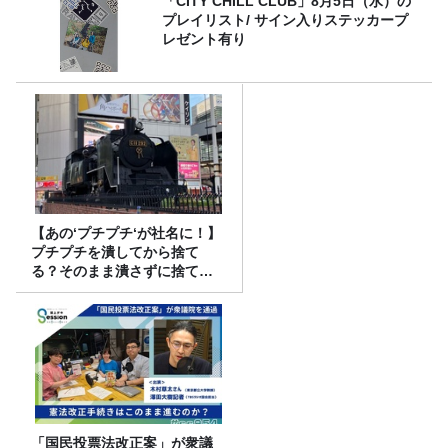
「CITY CHILL CLUB」8月5日（水）の
プレイリスト/ サイン入りステッカープ
レゼント有り
【あの‘プチプチ‘が社名に！】
プチプチを潰してから捨て
る？そのまま潰さずに捨て
る？
「国民投票法改正案」が衆議