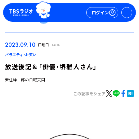
ログイン
マイページ
2023.09.10
日曜日
14:26
新規会員登録
ログイン
バラエティ・お笑い
放送後記＆「俳優・堺雅人さん」
安住紳一郎の日曜天国
この記事をシェア
今日の番組表
週間番組表
トピックス
TBS Podcast