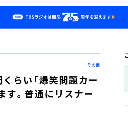
クス
イベント・グッ
ズ
st
YouTube
せ
会社情報
その他
間くらい「爆笑問題カー
ます。普通にリスナー