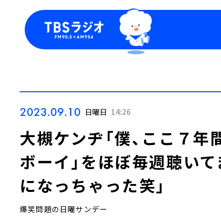
今日の番組表
トピッ
週間番組表
TBS
Podca
お知ら
2023.09.10
日曜日
14:26
大槻ケンヂ「僕、ここ７年
ボーイ」をほぼ毎週聴いて
になっちゃった笑」
爆笑問題の日曜サンデー