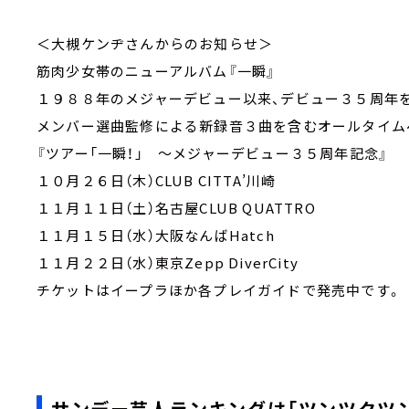
＜大槻ケンヂさんからのお知らせ＞
筋肉少女帯のニューアルバム『一瞬』
１９８８年のメジャーデビュー以来、デビュー３５周年
メンバー選曲監修による新録音３曲を含むオールタイム
『ツアー「一瞬！」 ～メジャーデビュー３５周年記念』
１０月２６日（木）CLUB CITTA’川崎
１１月１１日（土）名古屋CLUB QUATTRO
１１月１５日（水）大阪なんばHatch
１１月２２日（水）東京Zepp DiverCity
チケットはイープラほか各プレイガイドで発売中です。
サンデー芸人ランキングは「ツンツクツン