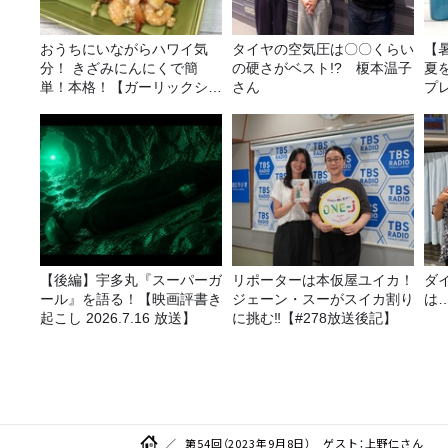
おうちにいながらハワイ気
タイヤの空気圧は〇〇くらい
【
分！ きざみにんにくで簡
の硬さがベスト!? 榎本温子
夏
単！本格！【ガーリックシュ
さん
プ
リンプ】 桃屋のかんたんレ
シピ
【後編】宇多丸『スーパーガ
リポーターは本仮屋ユイカ！
ダ
ール』を語る！【映画評書き
ジェーン・スーがスイカ割り
は
起こし 2026.7.16 放送】
に挑む‼【#278放送後記】
第54回（2023年9月8日） ゲスト：上野仁さん