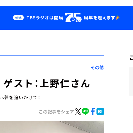
クス
イベント・グッ
ズ
st
YouTube
せ
会社情報
その他
） ゲスト：上野仁さん
ts夢を追いかけて！
この記事をシェア