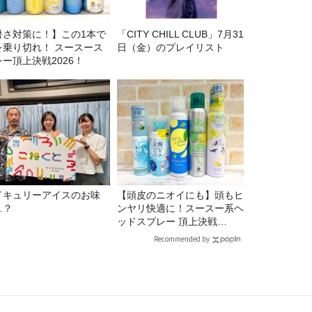
暑さ対策に！】この1本で
「CITY CHILL CLUB」7月31
を乗り切れ！ スースース
日（金）のプレイリスト
レー頂上決戦2026！
イキュリーアイスのお味
【頭皮のニオイにも】頭もヒ
…？
ンヤリ快適に！スースー系ヘ
ッドスプレー 頂上決戦
2026！
Recommended by