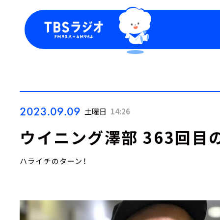
今日の番組表
トピッ
週間番組表
TBS
Podca
お知ら
2023.09.09
土曜日
14:26
ウイニング澤部 363回目
ハライチのターン！