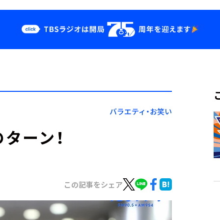
クス
イベント・グッ
ズ
st
YouTube
せ
会社情報
バラエティ・お笑い
のターン！
この記事をシェア