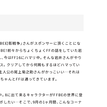
FBE幻影戦争」さんがスポンサーに頂くことにな
略してFFBE！前々からちょくちょくFFの話をしていた岩
、今はFF16にハマリ中。そんな岩井さんがやり
クス。クリアしてから何周もするほどハマってい
。主人公の尾上菊之助さんがかっこいい…それは
ちゃんとFFは通ってきています。
中。8に出て来るキャラクターがFFBEの世界に登
ボしたい…そこで、9月の1ヶ月間、こんなコーナ