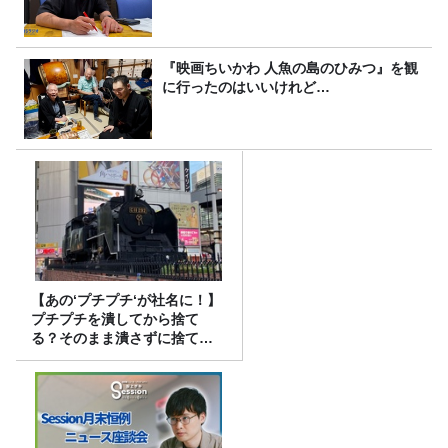
『映画ちいかわ 人魚の島のひみつ』を観
に行ったのはいいけれど…
【あの‘プチプチ‘が社名に！】
プチプチを潰してから捨て
る？そのまま潰さずに捨て
る？