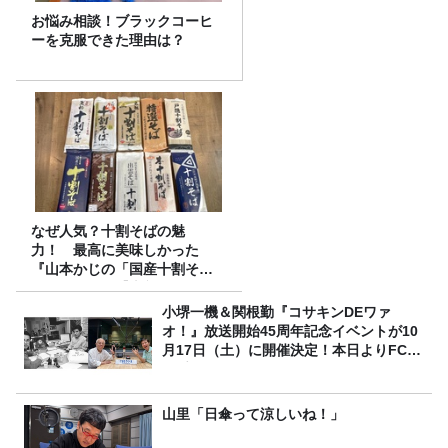
お悩み相談！ブラックコーヒ
ーを克服できた理由は？
なぜ人気？十割そばの魅
力！ 最高に美味しかった
『山本かじの「国産十割そ
ば」』とは？【十割そば10種
食べ比べ】
小堺一機＆関根勤『コサキンDEワァ
オ！』放送開始45周年記念イベントが10
月17日（土）に開催決定！本日よりFC先
行受付スタート！
山里「日傘って涼しいね！」