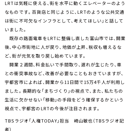
LRTは気軽に使える、街を水平に動くエレベーターのよう
なものです。百貨店と同じように、LRTのような公共交通
は街に不可欠なインフラとして、考えてほしい」と話して
いました。
既存の路面電車をLRTに整備し直した富山市では、開業
後、中心市街地に人が戻り、地価が上昇、税収も増えるな
ど、街が元気を取り戻し始めています。
開業２週間、料金払いで手間取り、遅れが生じたり、車
との衝突事故など、改善が必要なこともおきていますが、
宇都宮市によれば、開業から11日間で15万4千人が利用し
ました。長期的な「まちづくり」の視点で、また、私たちの
生活に欠かせない「移動」の手段をどう確保するかという
視点で、宇都宮のLRTの今後が注目されます。
TBSラジオ「人権TODAY」担当 崎山敏也（TBSラジオ記
者）