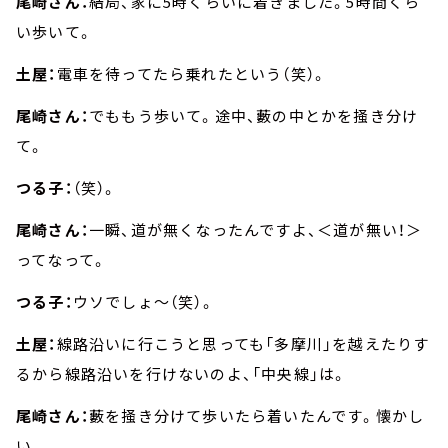
尾崎さん：
結局、家に5時くらいに着きました。5時間くら
い歩いて。
土屋：
電車を待ってたら乗れたという（笑）。
尾崎さん：
でももう歩いて。途中、藪の中とかを掻き分け
て。
つる子：
（笑）。
尾崎さん：
一瞬、道が無くなったんですよ、＜道が無い！＞
ってなって。
つる子：
ウソでしょ～（笑）。
土屋：
線路沿いに行こうと思っても「多摩川」を越えたりす
るから線路沿いを行けないのよ、「中央線」は。
尾崎さん：
藪を掻き分けて歩いたら着いたんです。懐かし
い。