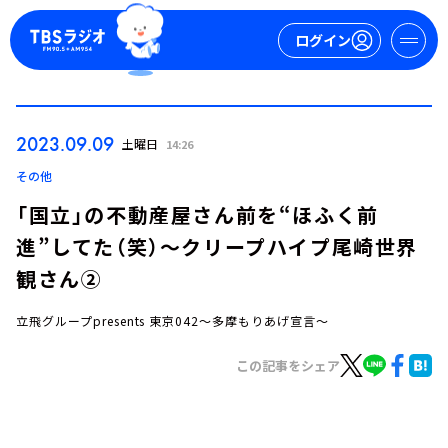
ログイン
マイページ
2023.09.09
土曜日
14:26
新規会員登録
ログイン
その他
「国立」の不動産屋さん前を“ほふく前
進”してた（笑）～クリープハイプ尾崎世界
観さん②
立飛グループpresents 東京042～多摩もりあげ宣言～
今日の番組表
この記事をシェア
週間番組表
トピックス
TBS Podcast