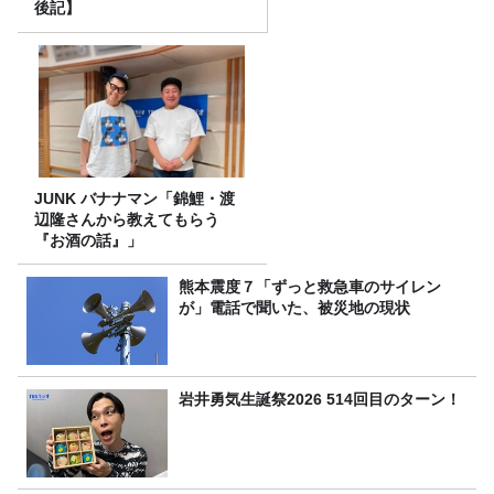
後記】
JUNK バナナマン「錦鯉・渡
辺隆さんから教えてもらう
『お酒の話』」
熊本震度７「ずっと救急車のサイレン
が」電話で聞いた、被災地の現状
岩井勇気生誕祭2026 514回目のターン！