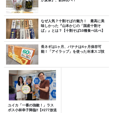
なぜ人気？十割そばの魅力！ 最高に美
味しかった『山本かじの「国産十割そ
ば」』とは？【十割そば10種食べ比べ】
長ネギは1ヶ月、バナナは4ヶ月保存可
能！「アイラップ」を使った冷凍スゴ技
ユイカ「一番の強敵！」ラス
ボス小林幸子降臨‼【#277放送