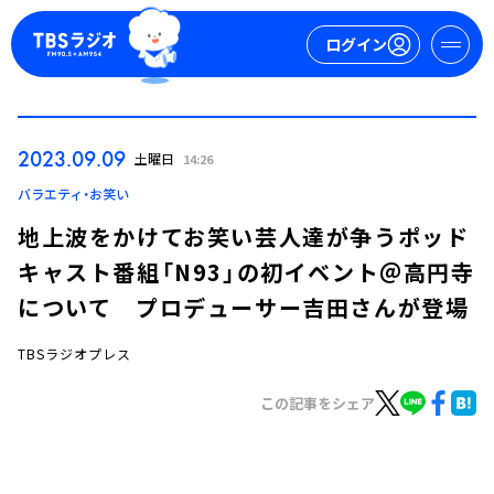
ログイン
マイページ
2023.09.09
土曜日
14:26
新規会員登録
ログイン
バラエティ・お笑い
地上波をかけてお笑い芸人達が争うポッド
キャスト番組「N93」の初イベント＠高円寺
について プロデューサー吉田さんが登場
TBSラジオプレス
今日の番組表
この記事をシェア
週間番組表
トピックス
TBS Podcast