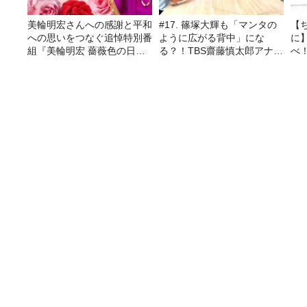
美輪明宏さんへの感謝と平和
#17. 篠塚大輝も「マンタの
【
への思いをつなぐ追悼特別番
ように広がる背中」にな
に
組『美輪明宏 薔薇色の日曜
る？！TBS齋藤慎太郎アナに
べ
日～ごきげんよう、ルンルン
聞くメンズフィジークの魅
～』8/9（日）16時放送
力！！
9月17日（日）『井上芳雄 by MYSELF』の ゲスト
番組表
コンテンツ
今日の番組表
トピックス