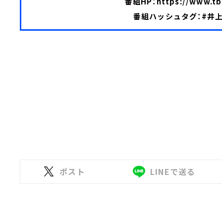
番組HP：
https://www.tb
番組ハッシュタグ：#井上芳
ポスト
LINEで送る