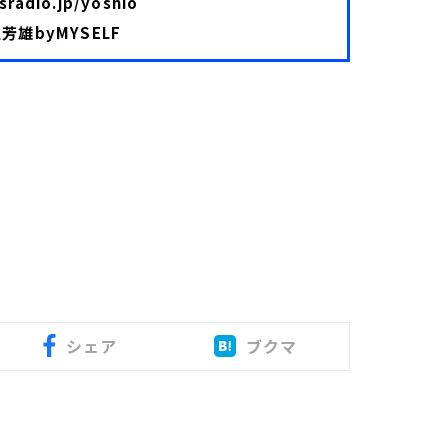
sradio.jp/yoshio
雄byMYSELF
シェア
ブクマ