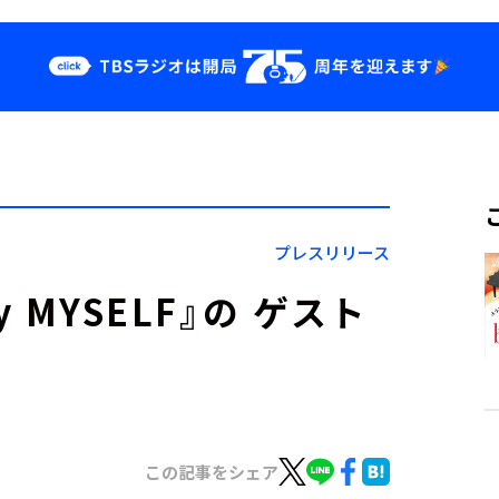
クス
イベント・グッ
ズ
st
YouTube
せ
会社情報
プレスリリース
 MYSELF』の ゲスト
この記事をシェア