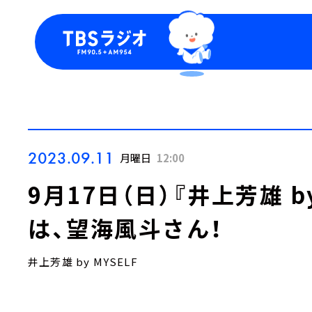
今日の番組表
トピッ
週間番組表
TBS
Podca
お知ら
2023.09.11
月曜日
12:00
9月17日（日）『井上芳雄 by
は、望海風斗さん！
井上芳雄 by MYSELF