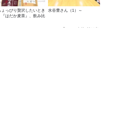
ちょっぴり贅沢したいとき
水谷豊さん（1）～
】『はだか麦茶』、飲み比
！
Recommended by
は、望海風斗さん！
TBSラジオ情報
TBSラジオ関連情報
会社情報
TBSラジオの聴き方