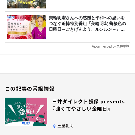
美輪明宏さんへの感謝と平和への思いを
つなぐ追悼特別番組『美輪明宏 薔薇色の
日曜日～ごきげんよう、ルンルン～』
8/9（日）16時放送
Recommended by
この記事の番組情報
三井ダイレクト損保 presents
『強くてやさしい金曜日』
土屋礼央