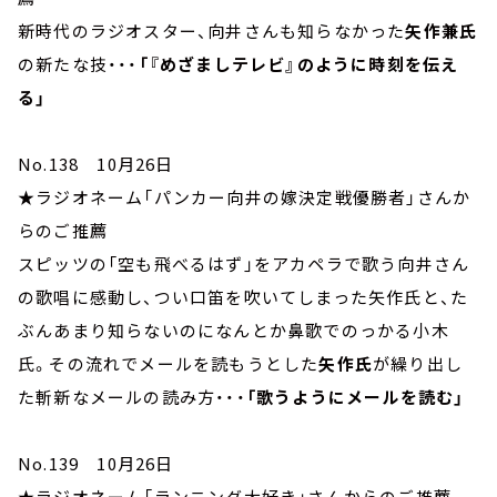
新時代のラジオスター、向井さんも知らなかった
矢作兼氏
の新たな技・・・
「『めざましテレビ』のように時刻を伝え
る」
No.138 10月26日
★ラジオネーム「パンカー向井の嫁決定戦優勝者」さんか
らのご推薦
スピッツの「空も飛べるはず」をアカペラで歌う向井さん
の歌唱に感動し、つい口笛を吹いてしまった矢作氏と、た
ぶんあまり知らないのになんとか鼻歌でのっかる小木
氏。その流れでメールを読もうとした
矢作氏
が繰り出し
た斬新なメールの読み方・・・
「歌うようにメールを読む」
No.139 10月26日
★ラジオネーム「ランニング大好き」さんからのご推薦