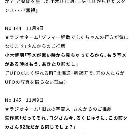
か？」と疑問を呈した小木氏に対し、矢作氏が見せたスタ
ンス・・・
『無視』
No.144 11月9日
★ラジオネーム「ゾフィー解散でふくちゃんの行方が気に
なります」さんからのご推薦
小木博明「写メが無い時から見ちゃってるから、もう写メ
がある時はもう、あきたり前だし」
（“UFOがよく現れる町”北海道・新冠町で、町の人たちが
UFOの写真を撮らない理由）
No.145 11月9日
★ラジオネーム「旧式の宇宙人」さんからのご推薦
矢作兼「だってそれ、ロジさん今、ろくじゅうに、この前タ
カさん62歳だから同じでしょ？」