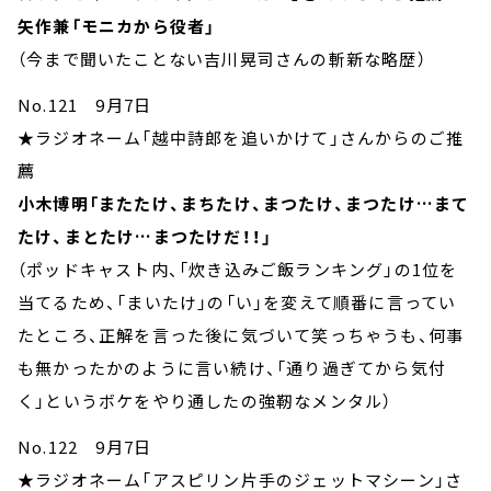
矢作兼「モニカから役者」
（今まで聞いたことない吉川晃司さんの斬新な略歴）
No.121 9月7日
★ラジオネーム「越中詩郎を追いかけて」さんからのご推
薦
小木博明「またたけ、まちたけ、まつたけ、まつたけ…まて
たけ、まとたけ…まつたけだ！！」
（ポッドキャスト内、「炊き込みご飯ランキング」の1位を
当てるため、「まいたけ」の「い」を変えて順番に言ってい
たところ、正解を言った後に気づいて笑っちゃうも、何事
も無かったかのように言い続け、「通り過ぎてから気付
く」というボケをやり通したの強靭なメンタル）
No.122 9月7日
★ラジオネーム「アスピリン片手のジェットマシーン」さ