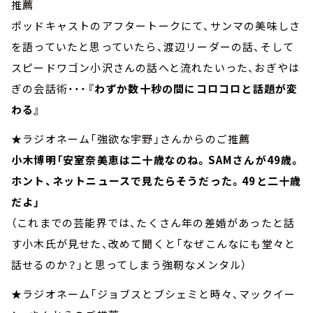
推薦
ポッドキャストのアフタートークにて、サンマの美味しさ
を語っていたと思っていたら、渡辺リーダーの話、そして
スピードワゴン小沢さんの話へと流れたいった、おぎやは
ぎの会話術・・・
『わずか数十秒の間にコロコロと話題が変
わる』
★ラジオネーム「強欲な宇野」さんからのご推薦
小木博明「安室奈美恵は二十歳なのね。SAMさんが49歳。
ホント、ネットニュースで見たらそうだった。49と二十歳
だよ」
（これまでの芸能界では、たくさん年の差婚があったと話
す小木氏が見せた、改めて聞くと「なぜこんなにも堂々と
話せるのか？」と思ってしまう強靭なメンタル）
★ラジオネーム「ジョブスとブシェミと時々、マックイー