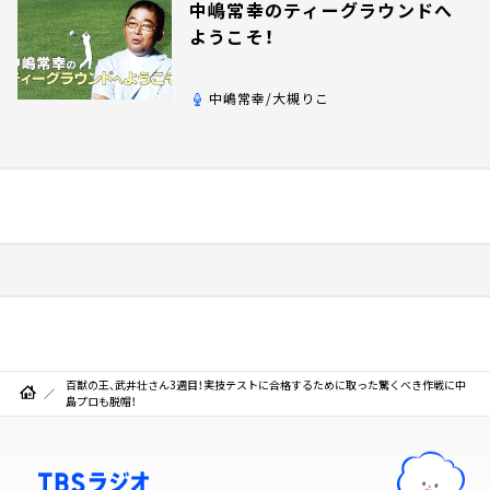
中嶋常幸のティーグラウンドへ
ようこそ！
中嶋常幸/大槻りこ
百獣の王、武井壮さん3週目！実技テストに合格するために取った驚くべき作戦に中
島プロも脱帽！