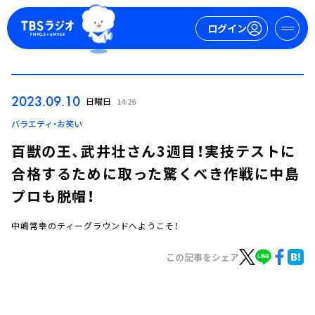
ログイン
マイページ
2023.09.10
日曜日
14:26
新規会員登録
ログイン
バラエティ・お笑い
百獣の王、武井壮さん3週目！実技テストに
合格するために取った驚くべき作戦に中島
プロも脱帽！
中嶋常幸のティーグラウンドへようこそ！
今日の番組表
この記事をシェア
週間番組表
トピックス
TBS Podcast