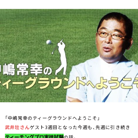
お知らせ
イベント・グッズ
YouTube
会社情報
「中嶋常幸のティーグラウンドへようこそ」
武井壮さん
ゲスト3週目となった今週も、先週に引き続き
ティーチングプロ実技試験
の話。