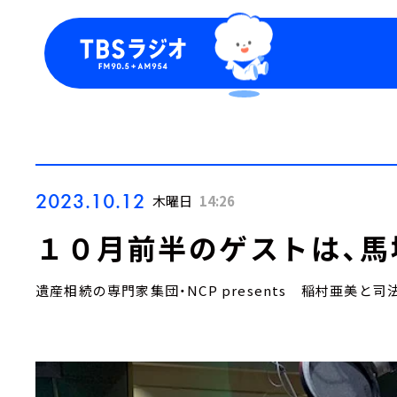
今日の番組表
トピッ
週間番組表
TBS
Podca
お知ら
2023.10.12
木曜日
14:26
１０月前半のゲストは、馬
遺産相続の専門家集団・NCP presents 稲村亜美と司