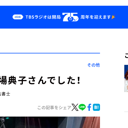
クス
イベント・グッ
ズ
st
YouTube
せ
会社情報
その他
場典子さんでした！
法書士
この記事をシェア