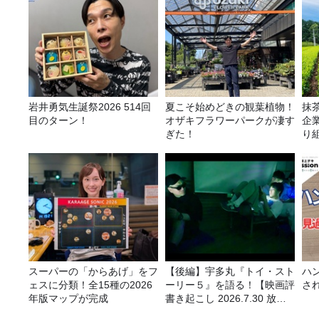
岩井勇気生誕祭2026 514回
夏こそ始めどきの観葉植物！
抹
目のターン！
オザキフラワーパークが凄す
企
ぎた！
り
スーパーの「からあげ」をフ
【後編】宇多丸『トイ・スト
ハ
ェスに分類！全15種の2026
ーリー５』を語る！【映画評
さ
年版マップが完成
書き起こし 2026.7.30 放
送】