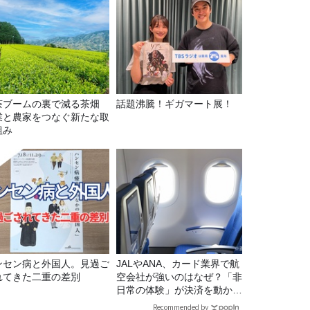
茶ブームの裏で減る茶畑
話題沸騰！ギガマート展！
業と農家をつなぐ新たな取
組み
ンセン病と外国人。見過ご
JALやANA、カード業界で航
れてきた二重の差別
空会社が強いのはなぜ？「非
日常の体験」が決済を動かす
理由
Recommended by