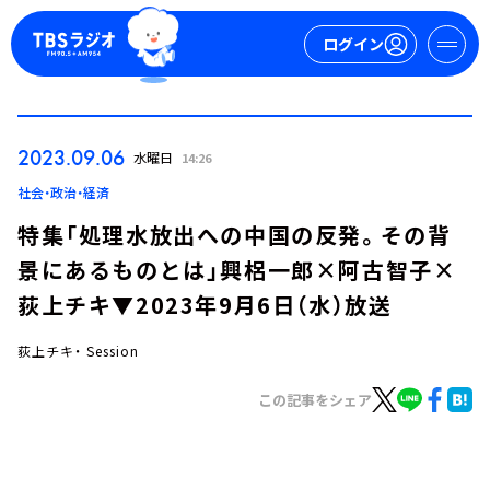
ログイン
マイページ
2023.09.06
水曜日
14:26
新規会員登録
ログイン
社会・政治・経済
特集「処理水放出への中国の反発。その背
景にあるものとは」興梠一郎×阿古智子×
荻上チキ▼2023年9月6日（水）放送
荻上チキ・ Session
今日の番組表
この記事をシェア
週間番組表
トピックス
TBS Podcast