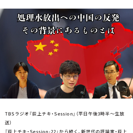
お知らせ
イベント・グッズ
YouTube
会社情報
TBSラジオ『荻上チキ・Session』（平日午後3時半～生放
送）
『荻上チキ・Session-22』から続く、新世代の評論家・荻上