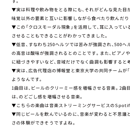
す。
▼実は料理や飲み物をとる際にも、それがどんな見た目か
味覚以外の要素と互いに影響しながら食べたり飲んだり
▼この「クロスモーダル現象」を活用して、耳に入ってい
させることもできることがわかってきました。
▼低音、すなわち250ヘルツでは苦みが強調され、500ヘ
の高音は酸味が強調されるとのことです。また、ピアノ
に紐づきやすいなど、音域だけでなく曲調も影響すると
▼実は、広告代理店の博報堂と東京大学の共同チームが
ようなんです。
1曲目は、ビールのクリーミー感を増幅させる音楽。2曲
は、のどごし感を増幅させる音楽。
▼こちらの楽曲は音楽ストリーミングサービスのSpoti
▼同じビールを飲んでいるのに、音楽が変わると不思議
さの体験ができそうですよね。