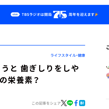
クス
イベント・グッ
ズ
st
YouTube
せ
会社情報
ライフスタイル・健康
うと 歯ぎしりをしや
の栄養素？
この記事をシェア