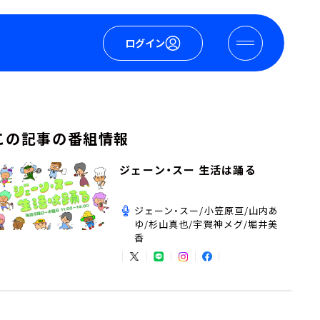
ログイン
この記事の番組情報
ジェーン・スー 生活は踊る
ジェーン・スー/小笠原亘/山内あ
ゆ/杉山真也/宇賀神メグ/堀井美
香