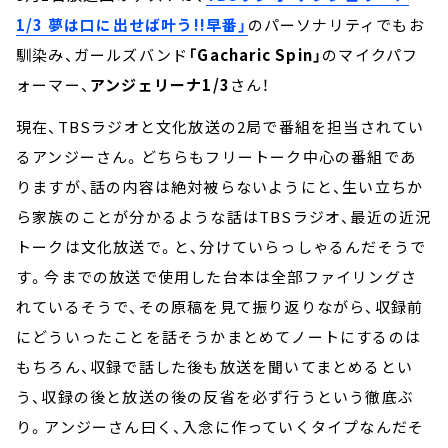
1/3 夢は口に出せば叶う!!早番」
のパーソナリティでもお
馴染み、ガールズバンド
「Gacharic Spin」
のマイクパフ
ォーマー、
アンジェリーナ1/3
さん！
現在、TBSラジオと文化放送の2局で番組を担当されてい
るアンジーさん。どちらもフリートーク中心の番組であ
りますが、話の内容は絶対被らないようにと、生い立ちか
ら家族のことが分かるような話はTBSラジオ、最近の近況
トークは文化放送で。と、分けていらっしゃるんだそうで
す。今までの放送で使用した台本は全部ファイリングさ
れているそうで、その原稿を見て振り返りながら、収録前
にどういったことを話そうかまとめてノートにするのは
もちろん、収録で話した後も放送を聞いてまとめるとい
う、収録の後と放送の後の反省を必ず行うという徹底ぶ
り。アンジーさん曰く、入念に作っていくタイプなんだそ