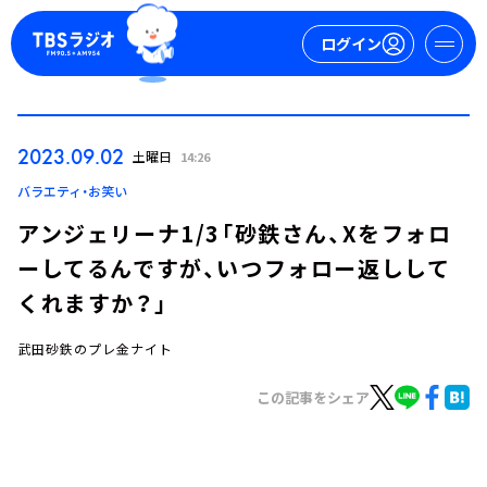
ログイン
マイページ
2023.09.02
土曜日
14:26
新規会員登録
ログイン
バラエティ・お笑い
アンジェリーナ1/3「砂鉄さん、Xをフォロ
ーしてるんですが、いつフォロー返しして
くれますか？」
武田砂鉄のプレ金ナイト
今日の番組表
この記事をシェア
週間番組表
トピックス
TBS Podcast