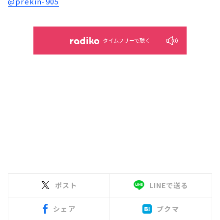
@prekin-905
タイムフリーで聴く
ポスト
LINEで送る
シェア
ブクマ