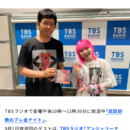
お知らせ
イベント・グッズ
YouTube
会社情報
TBSラジオで金曜午後10時～11時30分に放送中
「武田砂
鉄のプレ金ナイト」
。
9月1日放送回のゲストは、
TBSラジオ「アンジェリーナ