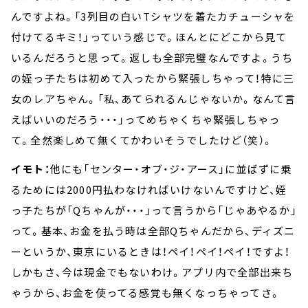
んですよね。「3列目の白いTシャツを着たカチューシャを
付けてるキミ！」っていう感じで。ほんとにどこから見て
いるんだろうと思って。返しも全部完璧なんですよ。うち
の姪っ子たちは初めて入ったから緊張しちゃって！特に三
女のレアちゃん。「私、あてられるんじゃないか。なんて言
えばいいのだろう・・・」ってめちゃくちゃ緊張しちゃっ
て。全然楽しめて無くてかわいそうでしたけど（笑）。
イモト：
他にも「センター・オブ・ジ・アース」に並ばずに乗
るためには2000円払わなければいけないんですけど、姪
っ子たちが「Qちゃんが・・・」って言うから「じゃあやるか」
って。基本、お金を払う時は全部Qちゃんだから、ディズニ
ーというか、東京にいるときは！ペイ！ペイ！ペイ！ですよ！
しかもさ、今は現金でもないわけ。アプリ内で全部出来ち
ゃうから、お金を使ってる感覚も無くなっちゃってさ。