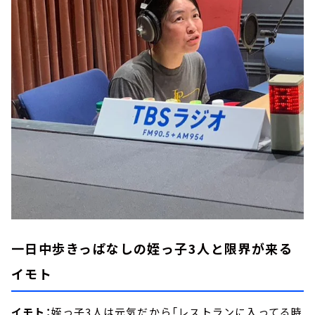
一日中歩きっぱなしの姪っ子3人と限界が来る
イモト
イモト：
姪っ子3人は元気だから「レストランに入ってる時