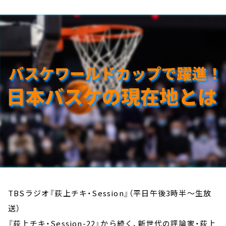
お知らせ
イベント・グッズ
YouTube
会社情報
TBSラジオ『荻上チキ・Session』（平日午後3時半～生放
送）
『荻上チキ・Session-22』から続く、新世代の評論家・荻上