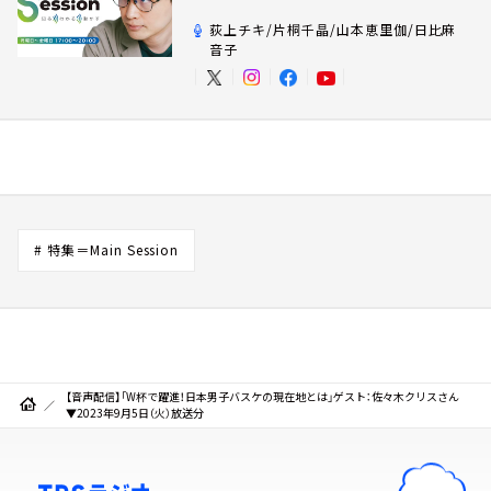
荻上チキ/片桐千晶/山本恵里伽/日比麻
音子
# 特集＝Main Session
【音声配信】「W杯で躍進！日本男子バスケの現在地とは」ゲスト：佐々木クリスさん
▼2023年9月5日（火）放送分