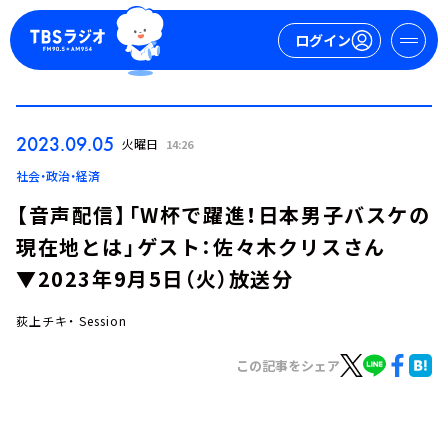
ログイン
マイページ
2023.09.05
火曜日
14:26
新規会員登録
ログイン
社会・政治・経済
【音声配信】「W杯で躍進！日本男子バスケの
現在地とは」ゲスト：佐々木クリスさん
▼2023年9月5日（火）放送分
荻上チキ・ Session
今日の番組表
この記事をシェア
週間番組表
トピックス
TBS Podcast