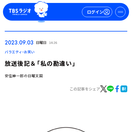
ログイン
マイページ
2023.09.03
日曜日
14:26
新規会員登録
ログイン
バラエティ・お笑い
放送後記＆「私の勘違い」
安住紳一郎の日曜天国
この記事をシェア
今日の番組表
週間番組表
トピックス
TBS Podcast