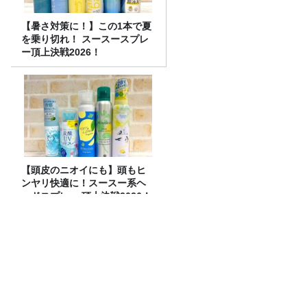
【暑さ対策に！】この1本で夏
を乗り切れ！ スースースプレ
ー頂上決戦2026！
【頭皮のニオイにも】頭もヒ
ンヤリ快適に！スースー系ヘ
ッドスプレー 頂上決戦2026！
令和8年度「TBSこども音楽コンクー
ル」練馬地区大会レポート
南米の海で起こる”エルニーニョ現象”は