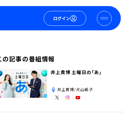
ログイン
この記事の番組情報
井上貴博 土曜日の「あ」
井上貴博/犬山紙子