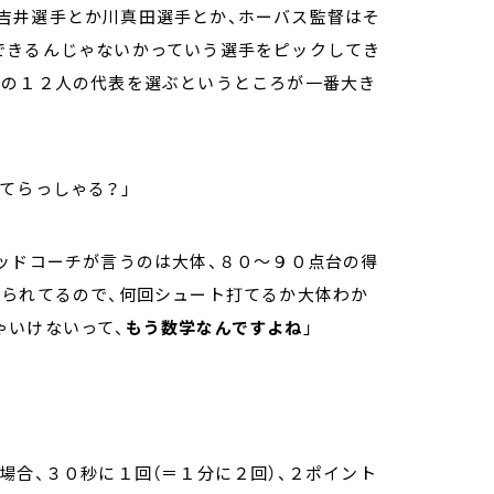
吉井選手とか川真田選手とか、ホーバス監督はそ
できるんじゃないかっていう選手をピックしてき
この１２人の代表を選ぶというところが一番大き
てらっしゃる？」
ッドコーチが言うのは大体、８０～９０点台の得
限られてるので、何回シュート打てるか大体わか
ゃいけないって、
もう数学なんですよね
」
場合、３０秒に１回（＝１分に２回）、２ポイント