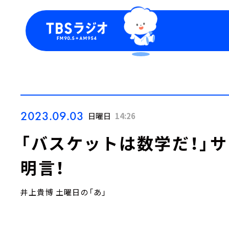
今日の番組表
トピッ
週間番組表
TBS
Podca
お知ら
2023.09.03
日曜日
14:26
「バスケットは数学だ！」
明言！
井上貴博 土曜日の「あ」