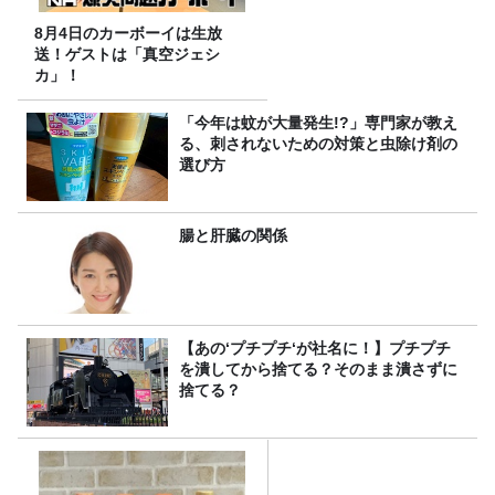
8月4日のカーボーイは生放
送！ゲストは「真空ジェシ
カ」！
「今年は蚊が大量発生!?」専門家が教え
る、刺されないための対策と虫除け剤の
選び方
腸と肝臓の関係
【あの‘プチプチ‘が社名に！】プチプチ
を潰してから捨てる？そのまま潰さずに
捨てる？