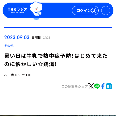
ログイン
マイページ
2023.09.03
日曜日
14:26
新規会員登録
ログイン
その他
暑い日は牛乳で熱中症予防！はじめて来た
のに懐かしい☆銭湯！
石川實 DAIRY LIFE
この記事をシェア
今日の番組表
週間番組表
トピックス
TBS Podcast