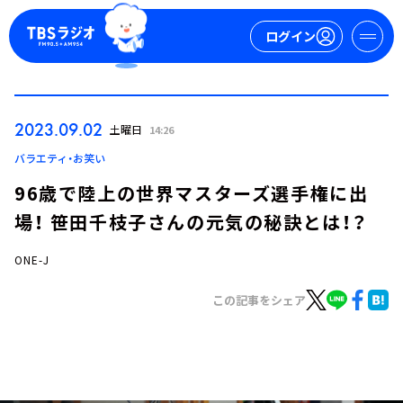
ログイン
マイページ
2023.09.02
土曜日
14:26
新規会員登録
ログイン
バラエティ・お笑い
96歳で陸上の世界マスターズ選手権に出
場！ 笹田千枝子さんの元気の秘訣とは！？
ONE-J
この記事をシェア
今日の番組表
週間番組表
トピックス
TBS Podcast