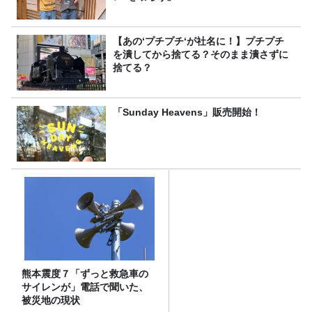
【あの‘プチプチ‘が社名に！】プチプチ
を潰してから捨てる？そのまま潰さずに
捨てる？
「Sunday Heavens」販売開始！
熊本震度７「ずっと救急車の
サイレンが」電話で聞いた、
被災地の現状