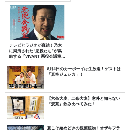
テレビとラジオが直結！乃木
に粛清された“悪役たち”が集
結する『VIVANT 悪役会議室』
7/26(日)23時スタート！
8月4日のカーボーイは生放送！ゲストは
「真空ジェシカ」！
【六条大麦、二条大麦】意外と知らない
『麦茶』飲み比べてみた！
夏こそ始めどきの観葉植物！オザキフラ