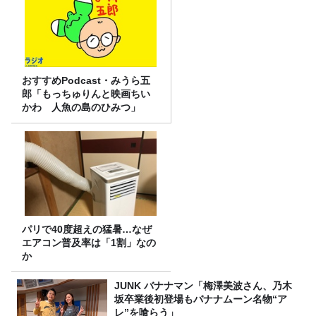
おすすめPodcast・みうら五
郎「もっちゅりんと映画ちい
かわ 人魚の島のひみつ」
パリで40度超えの猛暑…なぜ
エアコン普及率は「1割」なの
か
JUNK バナナマン「梅澤美波さん、乃木
坂卒業後初登場もバナナムーン名物“ア
レ”を喰らう」