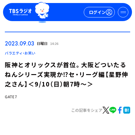
ログイン
マイページ
2023.09.03
日曜日
14:26
新規会員登録
ログイン
バラエティ・お笑い
阪神とオリックスが首位。大阪どついたる
ねんシリーズ実現か⁉セ・リーグ編【星野伸
之さん】＜9/10（日）朝7時～＞
GATE7
今日の番組表
この記事をシェア
週間番組表
トピックス
TBS Podcast