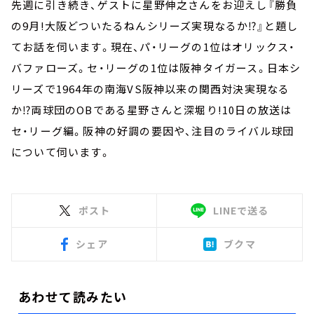
先週に引き続き、ゲストに星野伸之さんをお迎えし『勝負
の9月!大阪どついたるねんシリーズ実現なるか⁉』と題し
てお話を伺います。現在、パ・リーグの1位はオリックス・
バファローズ。セ・リーグの1位は阪神タイガース。日本シ
リーズで1964年の南海VS阪神以来の関西対決実現なる
か⁉両球団のOBである星野さんと深堀り!10日の放送は
セ・リーグ編。阪神の好調の要因や、注目のライバル球団
について伺います。
ポスト
LINEで送る
シェア
ブクマ
あわせて読みたい