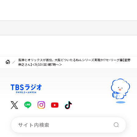
阪神とオリックスが首位。大阪どついたるねんシリーズ実現か⁉セ・リーグ編【星野
伸之さん】＜9/10（日）朝7時～＞