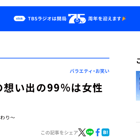
クス
イベント・グッ
ズ
st
YouTube
せ
会社情報
バラエティ・お笑い
の想い出の99%は女性
こだわり～
この記事をシェア