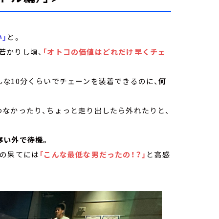
」
と。
若かりし頃、
「オトコの価値はどれだけ早くチェ
な10分くらいでチェーンを装着できるのに、
何
わなかったり、ちょっと走り出したら外れたりと、
寒い外で待機。
句の果てには
「こんな最低な男だったの！？」
と高感