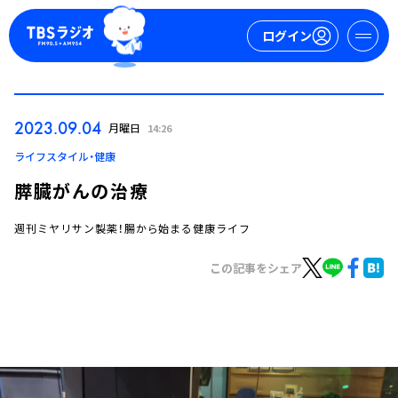
ログイン
マイページ
2023.09.04
月曜日
14:26
新規会員登録
ログイン
ライフスタイル・健康
膵臓がんの治療
週刊ミヤリサン製薬！腸から始まる健康ライフ
この記事をシェア
今日の番組表
週間番組表
トピックス
TBS Podcast