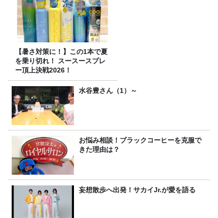
【暑さ対策に！】この1本で夏
を乗り切れ！ スースースプレ
ー頂上決戦2026！
水谷豊さん（1）～
お悩み相談！ブラックコーヒーを克服で
きた理由は？
妄想散歩へ出発！サカイJr.が愛を語る