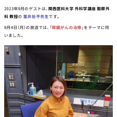
2023年9月のゲストは、
関西医科大学 外科学講座 胆膵外
科 教授
の
里井壯平先生
です。
9月4日（月）の放送では、
「膵臓がんの治療」
をテーマに伺
いました。