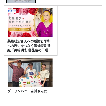
美輪明宏さんへの感謝と平和
への思いをつなぐ追悼特別番
組『美輪明宏 薔薇色の日曜日
～ごきげんよう、ルンルン
～』8/9（日）16時放送
ダーリンハニー吉川さんに、
こねくと！