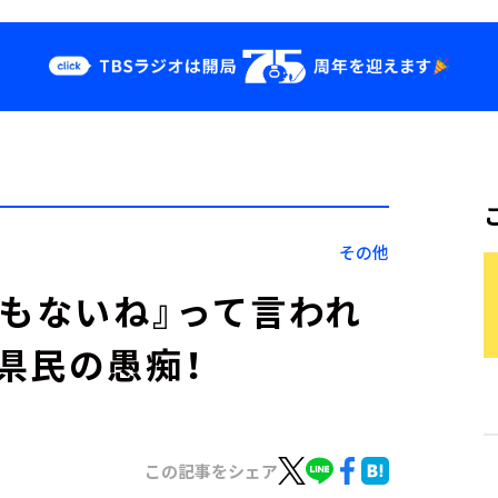
クス
イベント・グッ
ズ
st
YouTube
せ
会社情報
その他
何もないね』って言われ
県民の愚痴！
この記事をシェア