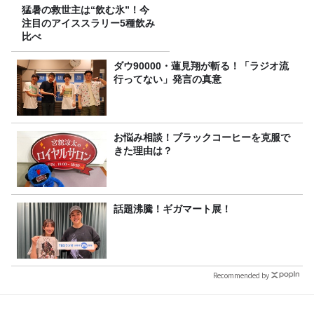
猛暑の救世主は“飲む氷”！今
注目のアイススラリー5種飲み
比べ
ダウ90000・蓮見翔が斬る！「ラジオ流
行ってない」発言の真意
お悩み相談！ブラックコーヒーを克服で
きた理由は？
話題沸騰！ギガマート展！
Recommended by