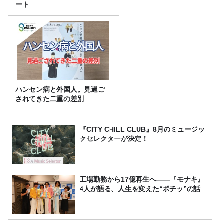
ート
ハンセン病と外国人。見過ご
されてきた二重の差別
『CITY CHILL CLUB』8月のミュージッ
クセレクターが決定！
工場勤務から17億再生へ——『モナキ』
4人が語る、人生を変えた“ポチッ”の話