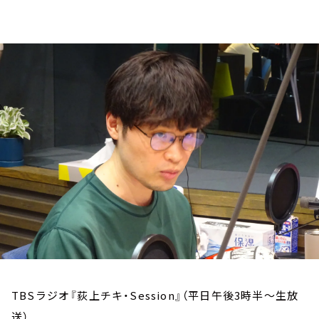
お知らせ
イベント・グッズ
YouTube
会社情報
TBSラジオ『荻上チキ・Session』（平日午後3時半～生放
送）