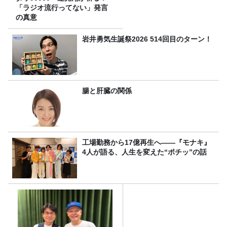
「ラジオ流行ってない」発言
の真意
岩井勇気生誕祭2026 514回目のターン！
腸と肝臓の関係
工場勤務から17億再生へ——『モナキ』
4人が語る、人生を変えた“ポチッ”の話