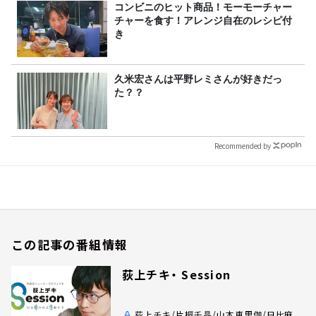
コンビニのヒット商品！モーモーチャー
チャーを食す！アレンジ自在のレシピ付
き
久米宏さんは平野レミさんが好きだっ
た？？
Recommended by
この記事の番組情報
荻上チキ・ Session
荻上チキ/片桐千晶/山本恵里伽/日比麻