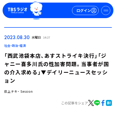
ログイン
マイページ
2023.08.30
水曜日
14:27
新規会員登録
ログイン
社会・政治・経済
「西武池袋本店、あすストライキ決行」「ジ
ャニー喜多川氏の性加害問題。当事者が国
の介入求める」▼デイリーニュースセッシ
ョン
荻上チキ・ Session
今日の番組表
週間番組表
この記事をシェア
トピックス
TBS Podcast