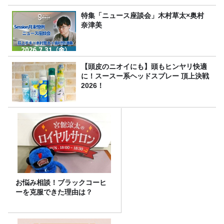
特集「ニュース座談会」木村草太×奥村
奈津美
【頭皮のニオイにも】頭もヒンヤリ快適
に！スースー系ヘッドスプレー 頂上決戦
2026！
お悩み相談！ブラックコーヒ
ーを克服できた理由は？