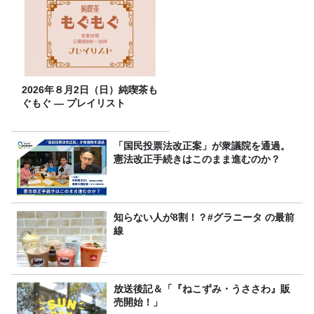
2026年８月2日（日）純喫茶も
ぐもぐ ― プレイリスト
「国民投票法改正案」が衆議院を通過。
憲法改正手続きはこのまま進むのか？
知らない人が8割！？#グラニータ の最前
線
放送後記＆「『ねこずみ・うささわ』販
売開始！」